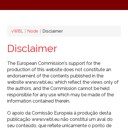
Briciole
vWBL
Node
Disclaimer
di
Disclaimer
pane
The European Commission's support for the
production of this website does not constitute an
endorsement of the contents published in the
website www.vwbl.eu, which reflect the views only of
the authors, and the Commission cannot be held
responsible for any use which may be made of the
information contained therein.
O apoio da Comissão Europeia à produção desta
publicação www.vwbl.eu não constitui um aval do
seu conteúdo, que reflete unicamente o ponto de