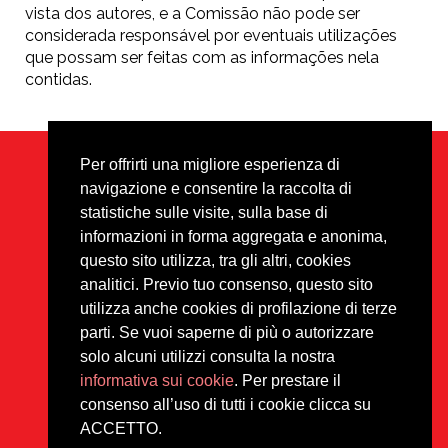
vista dos autores, e a Comissão não pode ser
considerada responsável por eventuais utilizações
que possam ser feitas com as informações nela
contidas.
Per offrirti una migliore esperienza di
navigazione e consentire la raccolta di
Privacy
Disclaimer
Footer
statistiche sulle visite, sulla base di
informazioni in forma aggregata e anonima,
Tutti i materiali sono protetti da
questo sito utilizza, tra gli altri, cookies
copyright sotto la licenza
analitici. Previo tuo consenso, questo sito
Creative Commons CC BY-NC-
ND.
utilizza anche cookies di profilazione di terze
parti. Se vuoi saperne di più o autorizzare
solo alcuni utilizzi consulta la nostra
informativa sui cookie
. Per prestare il
consenso all’uso di tutti i cookie clicca su
ACCETTO.