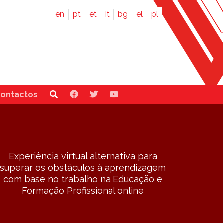
en
pt
et
it
bg
el
pl
ontactos
Experiência virtual alternativa para
superar os obstáculos à aprendizagem
com base no trabalho na Educação e
Formação Profissional online