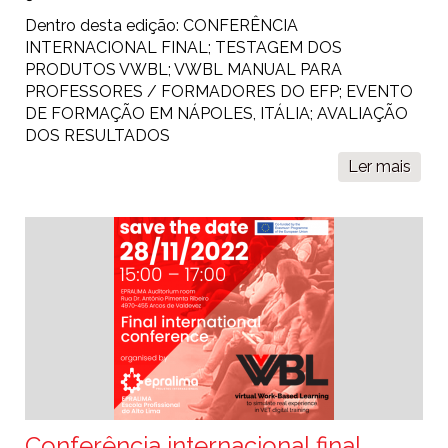
Dentro desta edição: CONFERÊNCIA
INTERNACIONAL FINAL; TESTAGEM DOS
PRODUTOS VWBL; VWBL MANUAL PARA
PROFESSORES / FORMADORES DO EFP; EVENTO
DE FORMAÇÃO EM NÁPOLES, ITÁLIA; AVALIAÇÃO
DOS RESULTADOS
Ler mais
sobr
O
folh
vWB
4
Conferência internacional final