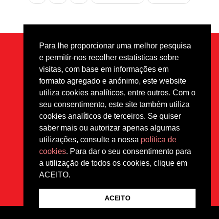
Curs
atual
página
página
Para lhe proporcionar uma melhor pesquisa
e permitir-nos recolher estatísticas sobre
Privacidade
Disclaimer
Footer
visitas, com base em informações em
formato agregado e anónimo, este website
Todos os materiais estão
utiliza cookies analíticos, entre outros. Com o
protegidos por direitos de autor
seu consentimento, este site também utiliza
sob a licença Creative Commons
CC BY-NC-ND.
cookies analíticos de terceiros. Se quiser
saber mais ou autorizar apenas algumas
utilizações, consulte a nossa
política de
cookies
. Para dar o seu consentimento para
a utilização de todos os cookies, clique em
ACEITO.
2020-1-PT01-KA202-078845
ACEITO
Designed by
Janus