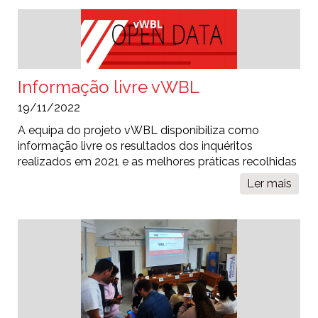
de
pro
Informação livre vWBL
19/11/2022
A equipa do projeto vWBL disponibiliza como
informação livre os resultados dos inquéritos
realizados em 2021 e as melhores práticas recolhidas
Ler mais
sobr
Info
livre
vWB