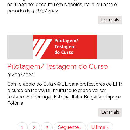
no Trabalho” decorreu em Nápoles, Itália, durante o
período de 3-6/5/2022
Ler mais
sobr
Even
“Per
Estr
sobr
a
Apre
Virtu
Pilotagem/Testagem do Curso
com
31/03/2022
Base
no
Com o apoio do Guia vWBL para professores de EFP,
Trab
o curso online vWBL multilingue criado vai ser
(vWB
testado em Portugal, Estónia, Itália, Bulgária, Chipre e
Polónia
Ler mais
sobr
Pilo
do
Paginação
Página
1
Página
2
Página
3
Próxima
Seguente ›
Última
Ultima »