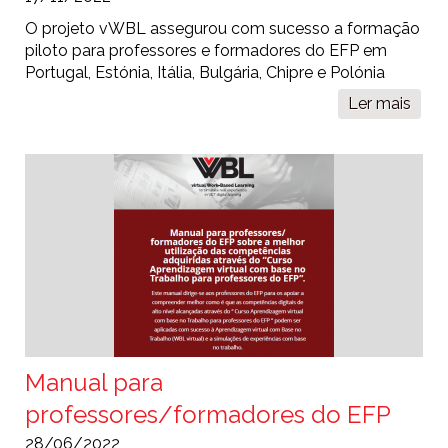
O projeto vWBL assegurou com sucesso a formação
piloto para professores e formadores do EFP em
Portugal, Estónia, Itália, Bulgária, Chipre e Polónia
Ler mais
sobr
Tes
dos
prod
vWB
Manual para
professores/formadores do EFP
28/06/2022