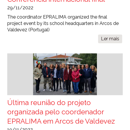
29/11/2022
The coordinator EPRALIMA organized the final
project event by its school headquarters in Arcos de
Valdevez (Portugal)
Ler mais
sobr
Conf
inter
final
Última reunião do projeto
organizada pelo coordenador
EPRALIMA em Arcos de Valdevez
19/11/2022