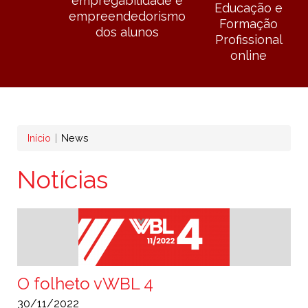
empregabilidade e
Educação e
empreendedorismo
Formação
dos alunos
Profissional
online
Navegação
Início
News
estrutural
Notícias
O folheto vWBL 4
30/11/2022