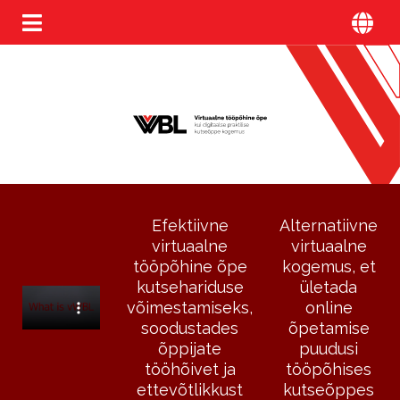
Efektiivne
Alternatiivne
virtuaalne
virtuaalne
tööpõhine õpe
kogemus, et
kutsehariduse
ületada
võimestamiseks,
online
soodustades
õpetamise
õppijate
puudusi
tööhõivet ja
tööpõhises
ettevõtlikkust
kutseõppes