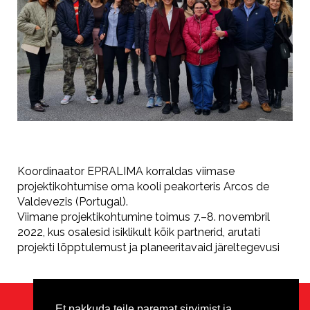
Koordinaator EPRALIMA korraldas viimase
projektikohtumise oma kooli peakorteris Arcos de
Valdevezis (Portugal).
Viimane projektikohtumine toimus 7.–8. novembril
2022, kus osalesid isiklikult kõik partnerid, arutati
projekti lõpptulemust ja planeeritavaid järeltegevusi
Et pakkuda teile paremat sirvimist ja