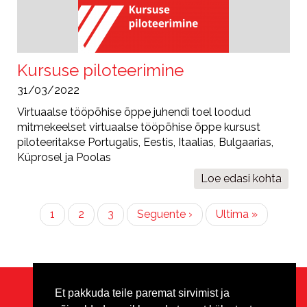
tööpõhises
õppes
(WBL)"
Kursuse piloteerimine
31/03/2022
Virtuaalse tööpõhise õppe juhendi toel loodud
mitmekeelset virtuaalse tööpõhise õppe kursust
piloteeritakse Portugalis, Eestis, Itaalias, Bulgaarias,
Küprosel ja Poolas
Loe edasi
Kursuse
kohta
piloteerimi
Pagination
Eesolev
1
Lehekülg
2
Lehekülg
3
Järgmine
Seguente ›
Viimane
Ultima »
leht
leht
leht
Et pakkuda teile paremat sirvimist ja