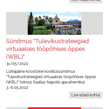
kutseõpeta
ja
-
koolitajate
Sündmus "Tulevikustrateegiad
virtuaalses tööpõhises õppes
(WBL)"
31/05/2022
Lühiajaline koostöine koolitussündmus
"Tulevikustrateegiad virtuaalses tööpõhises õppes
(WBL)" toimus Itaalias Napolis ajavahemikul
3.-6.05.2022
Loe edasi
Sündmus
kohta
"Tulevikust
virtuaalses