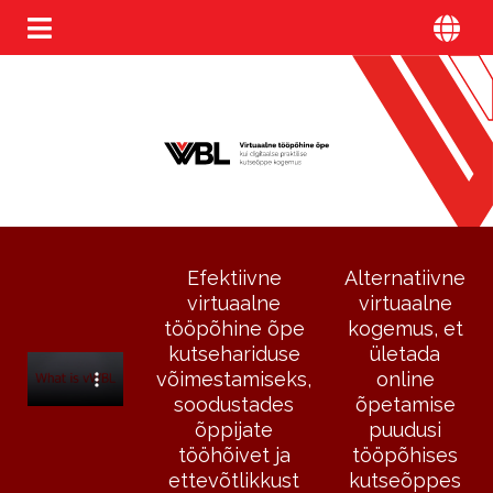
Efektiivne
Alternatiivne
virtuaalne
virtuaalne
tööpõhine õpe
kogemus, et
kutsehariduse
ületada
võimestamiseks,
online
soodustades
õpetamise
õppijate
puudusi
tööhõivet ja
tööpõhises
ettevõtlikkust
kutseõppes