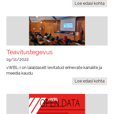
Loe edasi
Koordinaat
kohta
EPRALIMA
viimane
projektiko
Arcos
de
Valderezis
Teavitustegevus
19/11/2022
vWBL-i on laialdaselt levitatud erinevate kanalite ja
meedia kaudu
Loe edasi
Teavituste
kohta