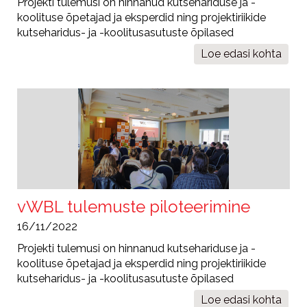
Projekti tulemusi on hinnanud kutsehariduse ja -
koolituse õpetajad ja eksperdid ning projektiriikide
kutseharidus- ja -koolitusasutuste õpilased
Loe edasi
Tulemuste
kohta
hindamine
vWBL tulemuste piloteerimine
16/11/2022
Projekti tulemusi on hinnanud kutsehariduse ja -
koolituse õpetajad ja eksperdid ning projektiriikide
kutseharidus- ja -koolitusasutuste õpilased
Loe edasi
vWBL
kohta