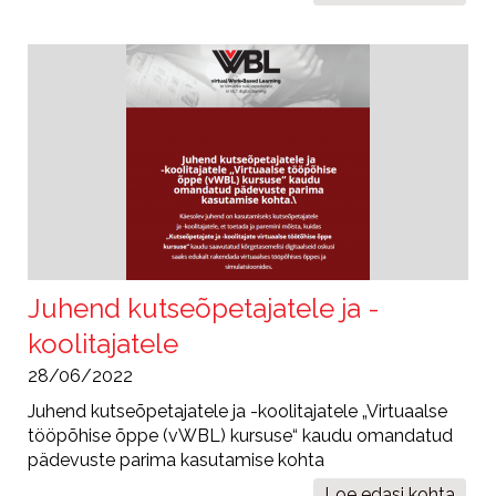
tulemuste
piloteerimi
Juhend kutseõpetajatele ja -
koolitajatele
28/06/2022
Juhend kutseõpetajatele ja -koolitajatele „Virtuaalse
tööpõhise õppe (vWBL) kursuse“ kaudu omandatud
pädevuste parima kasutamise kohta
Loe edasi
Juhend
kohta