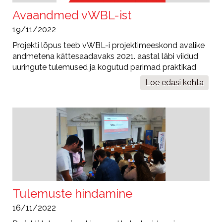
Avaandmed vWBL-ist
19/11/2022
Projekti lõpus teeb vWBL-i projektimeeskond avalike
andmetena kättesaadavaks 2021. aastal läbi viidud
uuringute tulemused ja kogutud parimad praktikad
Loe edasi
Avaandme
kohta
vWBL-
ist
Tulemuste hindamine
16/11/2022