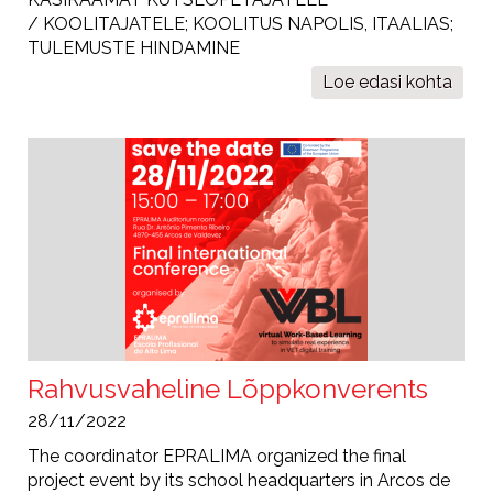
/ KOOLITAJATELE; KOOLITUS NAPOLIS, ITAALIAS;
TULEMUSTE HINDAMINE
Loe edasi
vWBL
kohta
4.
uudiskiri
Rahvusvaheline Lõppkonverents
28/11/2022
The coordinator EPRALIMA organized the final
project event by its school headquarters in Arcos de