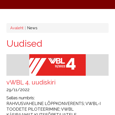
Leivapuru
Avaleht
News
Uudised
vWBL 4. uudiskiri
29/11/2022
Selles numbris:
RAHVUSVAHELINE LÕPPKONVERENTS; VWBL-I
TOODETE PILOTEERIMINE; VWBL
KÄSIRAAMAT KUTSEÕPETAJATELE