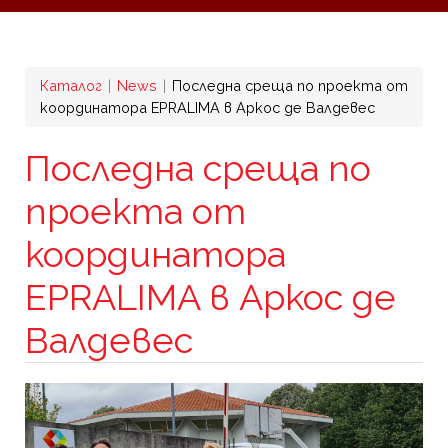
Breadcrumb
Каталог
News
Последна среща по проекта от
координатора EPRALIMA в Аркос де Валдевес
Последна среща по
проекта от
координатора
EPRALIMA в Аркос де
Валдевес