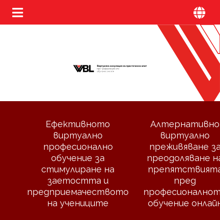
Ефективното
Алтернативно
виртуално
виртуално
професионално
преживяване з
обучение за
преодоляване н
стимулиране на
препятствият
заетостта и
пред
предприемачеството
професионално
на учениците
обучение онлай