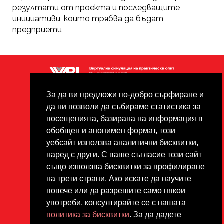
резултати от проекта и последващите
инициативи, които трябва да бъдат
предприети
Поверителност
Footer
За да ви предложи по-добро сърфиране и
Опровержение
да ни позволи да събираме статистика за
Всички материали са
посещенията, базирана на информация в
защитени с авторски права
обобщен и анонимен формат, този
под лиценза Creative Commons
уебсайт използва аналитични бисквитки,
CC BY-NC-ND.
наред с други. С ваше съгласие този сайт
също използва бисквитки за профилиране
на трети страни. Ако искате да научите
повече или да разрешите само някои
употреби, консултирайте се с нашата
политика за бисквитки
. За да дадете
2020-1-PT01-KA202-078845