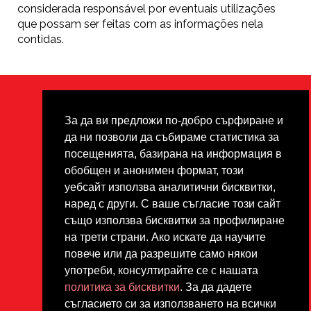
considerada responsável por eventuais utilizações
que possam ser feitas com as informações nela
contidas.
Поверителност
Footer
За да ви предложи по-добро сърфиране и
Опровержение
да ни позволи да събираме статистика за
посещенията, базирана на информация в
Всички материали са
обобщен и анонимен формат, този
защитени с авторски права
уебсайт използва аналитични бисквитки,
под лиценза Creative Commons
наред с други. С ваше съгласие този сайт
CC BY-NC-ND.
също използва бисквитки за профилиране
на трети страни. Ако искате да научите
повече или да разрешите само някои
употреби, консултирайте се с нашата
политика за бисквитки
. За да дадете
съгласието си за използването на всички
2020-1-PT01-KA202-078845