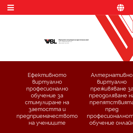
Ефективното
Алтернативно
виртуално
виртуално
професионално
преживяване з
обучение за
преодоляване н
стимулиране на
препятствият
заетостта и
пред
предприемачеството
професионално
на учениците
обучение онлай