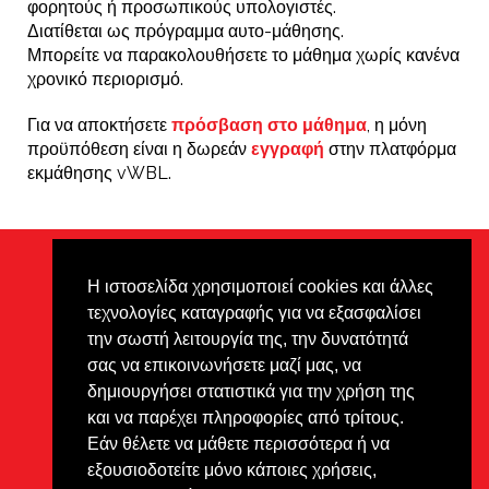
φορητούς ή προσωπικούς υπολογιστές.
Διατίθεται ως πρόγραμμα αυτο-μάθησης.
Μπορείτε να παρακολουθήσετε το μάθημα χωρίς κανένα
χρονικό περιορισμό.
Για να αποκτήσετε
πρόσβαση στο μάθημα
, η μόνη
προϋπόθεση είναι η δωρεάν
εγγραφή
στην πλατφόρμα
εκμάθησης vWBL.
Η ιστοσελίδα χρησιμοποιεί cookies και άλλες
Ιδιωτικότητα
Αποποίηση
Footer
τεχνολογίες καταγραφής για να εξασφαλίσει
ευθυνών
την σωστή λειτουργία της, την δυνατότητά
σας να επικοινωνήσετε μαζί μας, να
Όλο το υλικό προστατεύεται από
δημιουργήσει στατιστικά για την χρήση της
πνευματικά δικαιώματα με την
άδεια Creative Commons CC BY-
και να παρέχει πληροφορίες από τρίτους.
NC-ND.
Εάν θέλετε να μάθετε περισσότερα ή να
εξουσιοδοτείτε μόνο κάποιες χρήσεις,