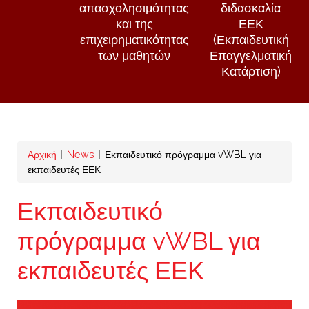
απασχολησιμότητας
διδασκαλία
και της
ΕΕΚ
επιχειρηματικότητας
(Εκπαιδευτική
των μαθητών
Επαγγελματική
Κατάρτιση)
Breadcrumb
Αρχική
News
Εκπαιδευτικό πρόγραμμα vWBL για
εκπαιδευτές ΕΕΚ
Εκπαιδευτικό
πρόγραμμα vWBL για
εκπαιδευτές ΕΕΚ