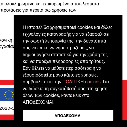
 τα ολοκληρωμένα και επικυρωμένα αποτελέσματα
ι προτάσεις για περεταίρω χρήσεις των
Η ιστοσελίδα χρησιμοποιεί cookies και άλλες
τεχνολογίες καταγραφής για να εξασφαλίσει
κονική εργασία, ιδιαίτερα που δραστηριοποιούνται
την σωστή λειτουργία της, την δυνατότητά
ργασίας και να δημιουργήσουν δικές τους
σας να επικοινωνήσετε μαζί μας, να
δημιουργήσει στατιστικά για την χρήση της
και να παρέχει πληροφορίες από τρίτους.
Εάν θέλετε να μάθετε περισσότερα ή να
εξουσιοδοτείτε μόνο κάποιες χρήσεις,
συμβουλευτείτε την
ΠΟΛΙΤΙΚΗ cookies
. Για
να δώσετε τη συγκατάθεσή σας στη χρήση
όλων των cookies, κάντε κλικ στο
ΑΠΟΔΕΧΟΜΑΙ.
2020-1-PT01-KA202-078845
ΑΠΟΔΕΧΟΜΑΙ