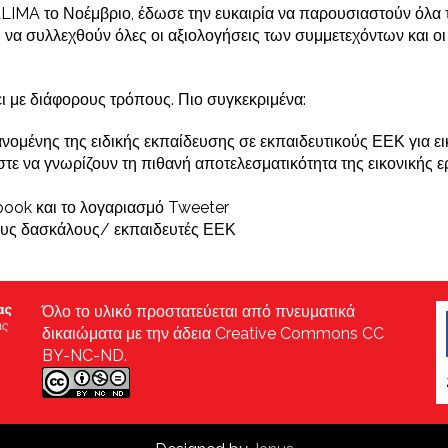
ALIMA το Νοέμβριο, έδωσε την ευκαιρία να παρουσιαστούν όλα
ι να συλλεχθούν όλες οι αξιολογήσεις των συμμετεχόντων και ο
ι με διάφορους τρόπους. Πιο συγκεκριμένα:
ομένης της ειδικής εκπαίδευσης σε εκπαιδευτικούς ΕΕΚ για ει
τε να γνωρίζουν τη πιθανή αποτελεσματικότητα της εικονικής ε
book και το λογαριασμό Tweeter
υς δασκάλους/ εκπαιδευτές ΕΕΚ
Όλο το υλικό προστατεύεται από πνευματικά
δικαιώματα με την άδεια Creative Commons CC
BY-NC-ND.