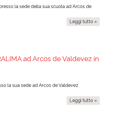
presso la sede della sua scuola ad Arcos de
Leggi tutto »
su
Conferenza
internazionale
finale
RALIMA ad Arcos de Valdevez in
esso la sua sede ad Arcos de Valdevez
Leggi tutto »
su
Ultimo
meeting
del
progetto