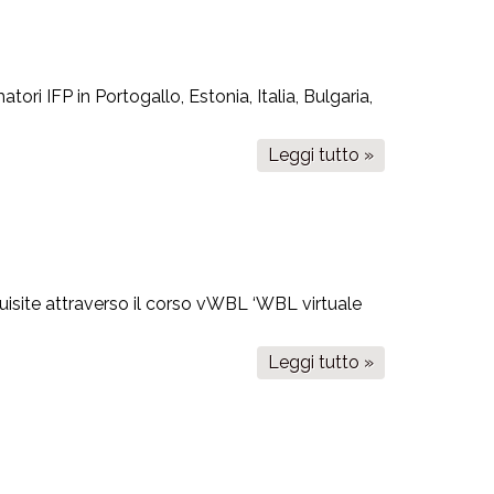
risultati
i IFP in Portogallo, Estonia, Italia, Bulgaria,
Leggi tutto »
su
Piloting
dei
prodotti
vWBL
isite attraverso il corso vWBL ‘WBL virtuale
Leggi tutto »
su
Manuale
per
insegnanti/for
IFP