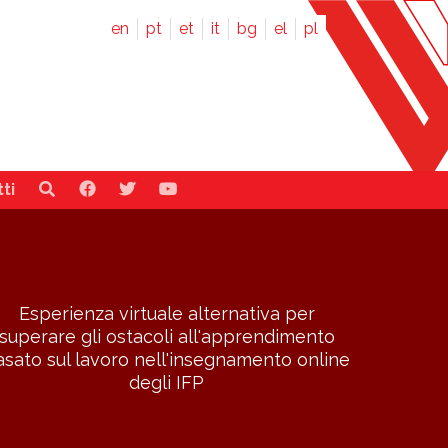
en
pt
et
it
bg
el
pl
ti
Esperienza virtuale alternativa per
superare gli ostacoli all'apprendimento
asato sul lavoro nell'insegnamento online
degli IFP