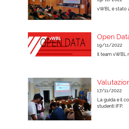
vWBL è stato a
Open Dat
19/11/2022
Il team vWBL me
Valutazion
17/11/2022
La guida e il c
studenti IFP.