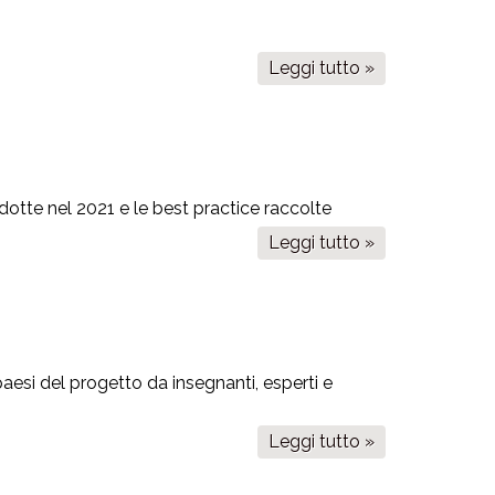
dal
coordinatore
EPRALIMA
Leggi tutto »
su
ad
Iniziative
Arcos
di
de
promozione
Valdevez
in
dotte nel 2021 e le best practice raccolte
Portogallo
Leggi tutto »
su
Open
Data
vWBL
paesi del progetto da insegnanti, esperti e
Leggi tutto »
su
Valutazione
dei