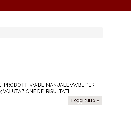
 DEI PRODOTTI VWBL; MANUALE VWBL PER
; VALUTAZIONE DEI RISULTATI
Leggi tutto »
su
La
newsletter
vWBL
4