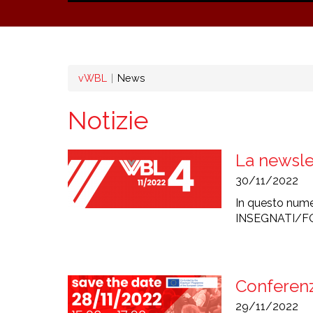
Briciole
vWBL
News
di
Notizie
pane
La newsle
30/11/2022
In questo nu
INSEGNATI/FO
Conferenz
29/11/2022