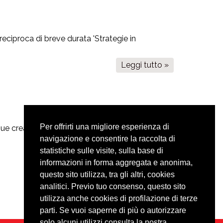
reciproca di breve durata 'Strategie in
Leggi tutto »
su
Evento
'Strategie
in
prospettiva
sul
Per offrirti una migliore esperienza di
gue creato sarà sperimentato in Portogallo,
WBL
navigazione e consentire la raccolta di
virtuale'
statistiche sulle visite, sulla base di
Leggi tutto »
su
informazioni in forma aggregata e anonima,
Piloting
questo sito utilizza, tra gli altri, cookies
del
analitici. Previo tuo consenso, questo sito
corso
utilizza anche cookies di profilazione di terze
parti. Se vuoi saperne di più o autorizzare
solo alcuni utilizzi consulta la nostra