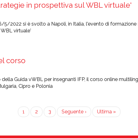
rategie in prospettiva sul WBL virtuale'
/5/2022 si è svolto a Napoli, in Italia, l'evento di formazione 
 WBL virtuale'
el corso
 della Guida vWBL per insegnanti IFP, il corso online multilin
 Bulgaria, Cipro e Polonia
Pagina
1
Page
2
Page
3
Pagina
Seguente ›
Ultima
Ultima »
attuale
successiva
pagina