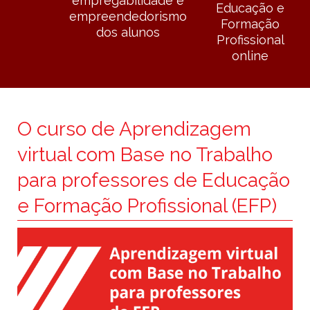
empregabilidade e
Educação e
empreendedorismo
Formação
dos alunos
Profissional
online
O curso de Aprendizagem
virtual com Base no Trabalho
para professores de Educação
e Formação Profissional (EFP)