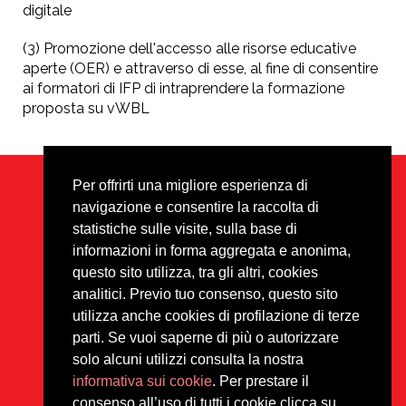
digitale
(3) Promozione dell'accesso alle risorse educative
aperte (OER) e attraverso di esse, al fine di consentire
ai formatori di IFP di intraprendere la formazione
proposta su vWBL
Per offrirti una migliore esperienza di
navigazione e consentire la raccolta di
Privacy
Disclaimer
Footer
statistiche sulle visite, sulla base di
informazioni in forma aggregata e anonima,
Tutti i materiali sono protetti da
questo sito utilizza, tra gli altri, cookies
copyright sotto la licenza
analitici. Previo tuo consenso, questo sito
Creative Commons CC BY-NC-
ND.
utilizza anche cookies di profilazione di terze
parti. Se vuoi saperne di più o autorizzare
solo alcuni utilizzi consulta la nostra
informativa sui cookie
. Per prestare il
consenso all’uso di tutti i cookie clicca su