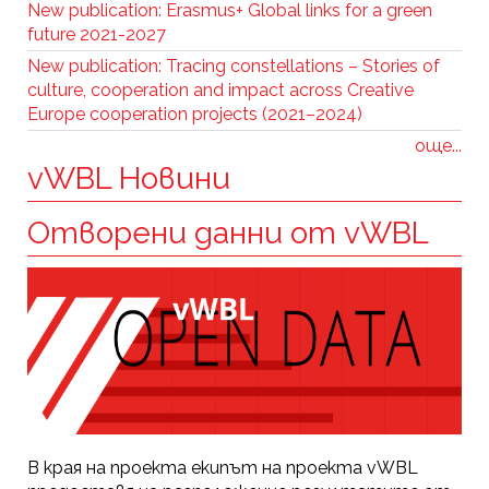
New publication: Erasmus+ Global links for a green
future 2021-2027
New publication: Tracing constellations – Stories of
culture, cooperation and impact across Creative
Europe cooperation projects (2021–2024)
още...
vWBL Новини
Отворени данни от vWBL
В края на проекта екипът на проекта vWBL