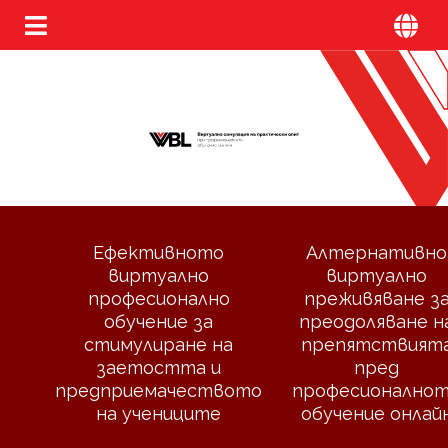
Ефективното
Алтернативно
виртуално
виртуално
професионално
преживяване з
обучение за
преодоляване н
стимулиране на
препятствият
заетостта и
пред
предприемачеството
професионално
на учениците
обучение онлай