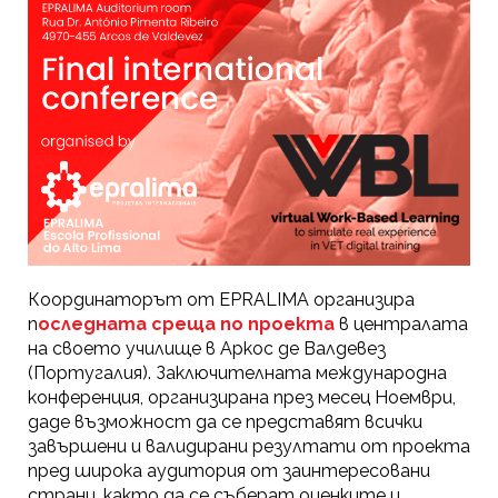
Координаторът от EPRALIMA организира
п
оследната среща по проекта
в централата
на своето училище в Аркос де Валдевез
(Португалия). Заключителната международна
конференция, организирана през месец Ноември,
даде възможност да се представят всички
завършени и валидирани резултати от проекта
пред широка аудитория от заинтересовани
страни ,както да се съберат оценките и