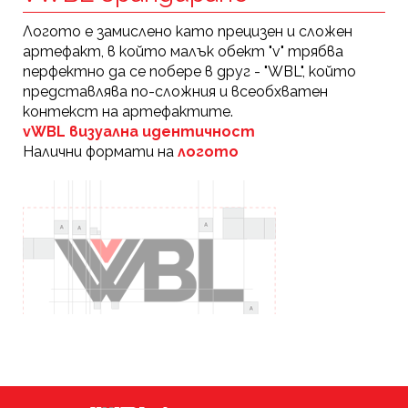
Логото е замислено като прецизен и сложен
артефакт, в който малък обект "v" трябва
перфектно да се побере в друг - "WBL", който
представлява по-сложния и всеобхватен
контекст на артефактите.
vWBL визуална идентичност
Налични формати на
логото