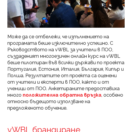
Може да се отбележи, че изпълнението на
програмата беше изключително успешно. С
Ръководството на vWBL за учители в ПОО,
създаденият многоезичен онлайн курс на vWBL
беше пилотиран във всички държави по проекта
Португалия, Естония, Италия, България, Кипър и
Полша. Резултатите от проекта са оценени
от учители и експерти в ПОО, както и от
ученици от ПОО. Анкетираните предоставиха
много
положителна обратна връзка
, особено
относно бъдещото използване на
предложеното обучение.
vWBL брандиране