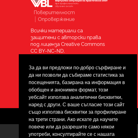
Поверителност
Footer
Опровержение
Всички материали са
защитени с авторски права
под лиценза Creative Commons
CC BY-NC-ND.
За да ви предложи по-добро сърфиране и
да ни позволи да събираме статистика за
посещенията, базирана на информация в
обобщен и анонимен формат, този
2020-1-PT01-KA202-078845
уебсайт използва аналитични бисквитки,
наред с други. С ваше съгласие този сайт
също използва бисквитки за профилиране
Designed by
Janus
на трети страни. Ако искате да научите
повече или да разрешите само някои
употреби, консултирайте се с нашата