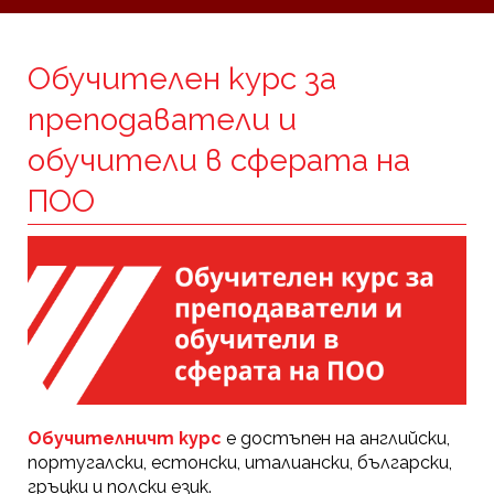
Обучителен курс за
преподаватели и
обучители в сферата на
ПОО
Обучителничт курс
е достъпен на английски,
португалски, естонски, италиански, български,
гръцки и полски език.