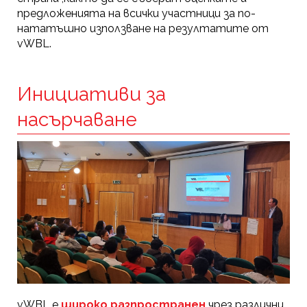
предложенията на всички участници за по-
нататъшно използване на резултатите от
vWBL.
Инициативи за
насърчаване
vWBL е
широко разпространен
чрез различни