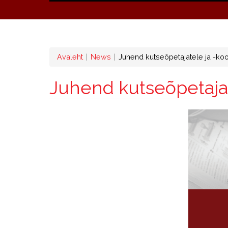
Leivapuru
Avaleht
News
Juhend kutseõpetajatele ja -kool
Juhend kutseõpetajate