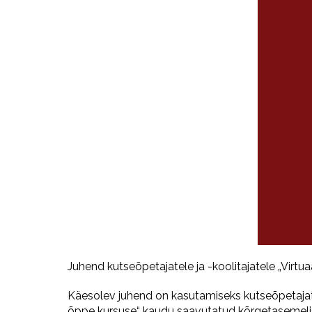
Juhend kutseõpetajatele ja -koolitajatele „Vi
Käesolev juhend on kasutamiseks kutseõpetajatele
õppe kursuse“ kaudu saavutatud kõrgetasemelisi