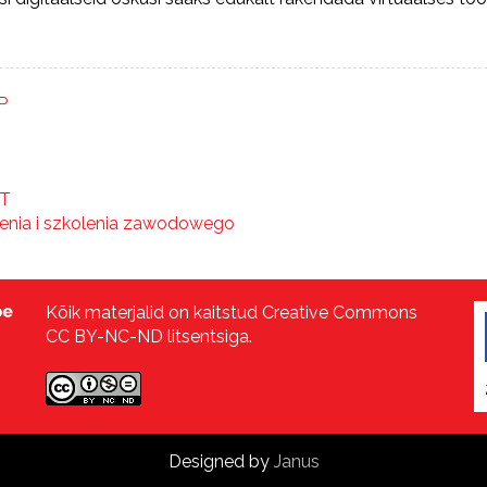
P
ET
łcenia i szkolenia zawodowego
Kõik materjalid on kaitstud Creative Commons
CC BY-NC-ND litsentsiga.
Designed by
Janus