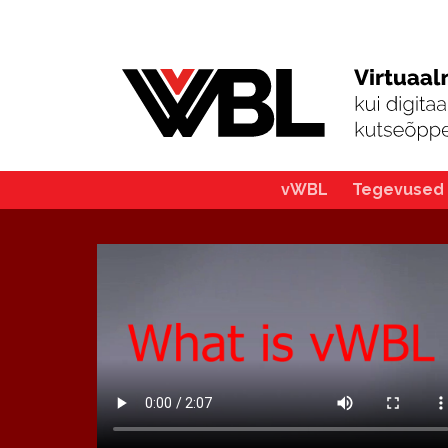
vWBL
Tegevused
Main
navigation