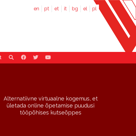
en
pt
et
it
bg
el
pl
t
Alternatiivne virtuaalne kogemus, et
ületada online õpetamise puudusi
tööpõhises kutseõppes