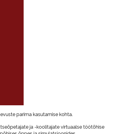
devuste parima kasutamise kohta.
tseõpetajate ja -koolitajate virtuaalse töötõhise
põhises õppes ja simulatsioonides.