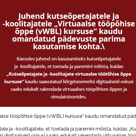
rtuaalse tööpõhise õppe (vWBL) kursuse“ kaudu omandatud pä
 ja -koolitajatele, et toetada ja paremini mõista, kuidas „Ku
 digitaalseid oskusi saaks edukalt rakendada virtuaalses töö