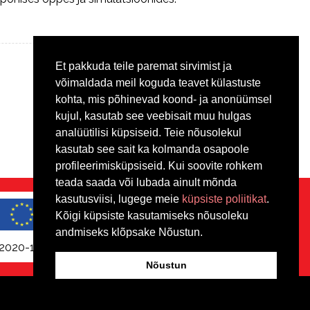
Et pakkuda teile paremat sirvimist ja
võimaldada meil koguda teavet külastuste
kohta, mis põhinevad koond- ja anonüümsel
kujul, kasutab see veebisait muu hulgas
analüütilisi küpsiseid. Teie nõusolekul
kasutab see sait ka kolmanda osapoole
profileerimisküpsiseid. Kui soovite rohkem
teada saada või lubada ainult mõnda
kasutusviisi, lugege meie
küpsiste poliitikat
.
Kõigi küpsiste kasutamiseks nõusoleku
andmiseks klõpsake Nõustun.
2020-1-PT01-KA202-078845
Nõustun