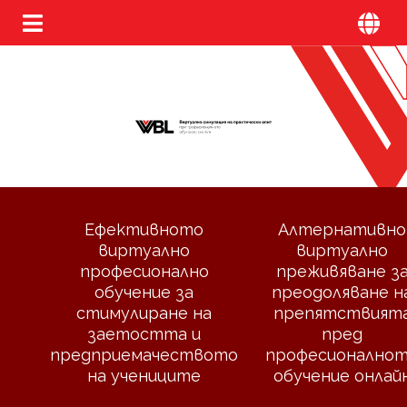
Ефективното
Алтернативно
виртуално
виртуално
професионално
преживяване з
обучение за
преодоляване н
стимулиране на
препятствият
заетостта и
пред
предприемачеството
професионално
на учениците
обучение онлай