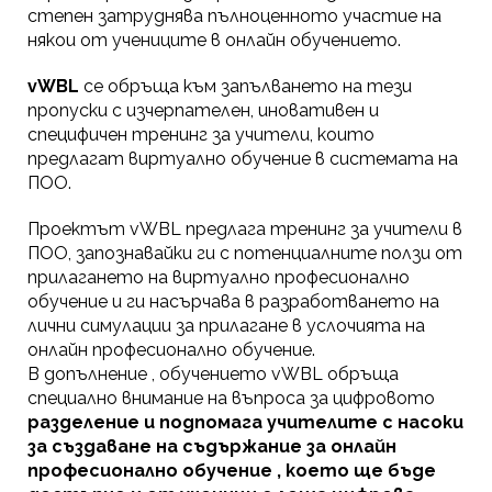
степен затруднява пълноценното участие на
някои от учениците в онлайн обучението.
vWBL
се обръща към запълването на тези
пропуски с изчерпателен, иновативен и
специфичен тренинг за учители, които
предлагат виртуално обучение в системата на
ПОО.
Проектът vWBL предлага тренинг за учители в
ПОО, запознавайки ги с потенциалните ползи от
прилагането на виртуално професионално
обучение и ги насърчава в разработването на
лични симулации за прилагане в услочията на
онлайн професионално обучение.
В допълнение , обучението vWBL обръща
специално внимание на въпроса за цифровото
разделение и подпомага учителите с насоки
за създаване на съдържание за онлайн
професионално обучение , което ще бъде