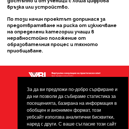
достъпно и от ученици с лоша цифрова
връзка или устройство.
По този начин проектът допринася за
предотвратяване на риска от изключване
на определени категории учащи в
неравностойно положение от
образователния процес и тяхното
приобщаване.
Поверителност
Footer
За да ви предложи по-добро сърфиране и
Опровержение
да ни позволи да събираме статистика за
Всички материали са
посещенията, базирана на информация в
защитени с авторски права
обобщен и анонимен формат, този
под лиценза Creative Commons
уебсайт използва аналитични бисквитки,
CC BY-NC-ND.
наред с други. С ваше съгласие този сайт