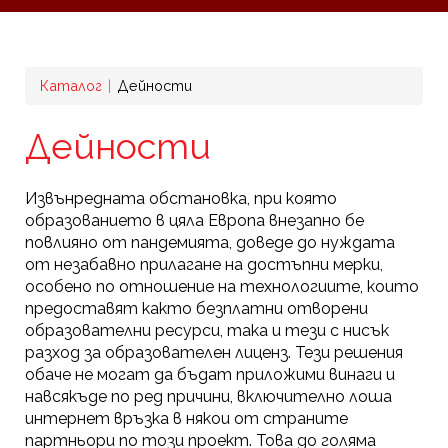
Breadcrumb
Каталог
Дейности
Дейности
Извънредната обстановка, при която
образованието в цяла Европа внезапно бе
повлияно от пандемията, доведе до нуждата
от незабавно прилагане на достъпни мерки,
особено по отношение на технологиите, които
предоставят както безплатни отворени
образователни ресурси, така и тези с нисък
разход за образователен лиценз. Тези решения
обаче не могат да бъдат приложими винаги и
навсякъде по ред причини, включително лоша
интернет връзка в някои от страните
партньори по този проект. Това до голяма