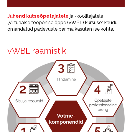
Juhend kutseõpetajatele
ja -koolitajatele
„Virtuaalse tööpõhise õppe (vWBL) kursuse“ kaudu
omandatud pädevuste parima kasutamise kohta.
vWBL raamistik