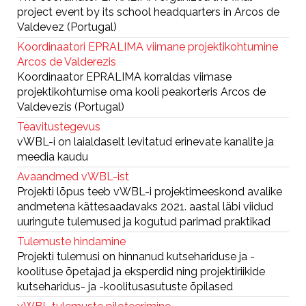
project event by its school headquarters in Arcos de
Valdevez (Portugal)
Koordinaatori EPRALIMA viimane projektikohtumine
Arcos de Valderezis
Koordinaator EPRALIMA korraldas viimase
projektikohtumise oma kooli peakorteris Arcos de
Valdevezis (Portugal)
Teavitustegevus
vWBL-i on laialdaselt levitatud erinevate kanalite ja
meedia kaudu
Avaandmed vWBL-ist
Projekti lõpus teeb vWBL-i projektimeeskond avalike
andmetena kättesaadavaks 2021. aastal läbi viidud
uuringute tulemused ja kogutud parimad praktikad
Tulemuste hindamine
Projekti tulemusi on hinnanud kutsehariduse ja -
koolituse õpetajad ja eksperdid ning projektiriikide
kutseharidus- ja -koolitusasutuste õpilased