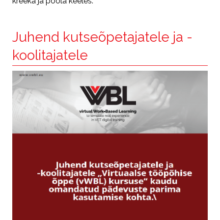
kreeka ja poola keeles.
Juhend kutseõpetajatele ja -
koolitajatele