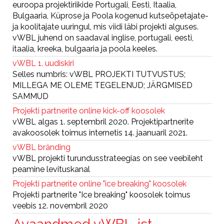
euroopa projektiriikide Portugali, Eesti, Itaalia,
Bulgaaria, Küprose ja Poola kogenud kutseõpetajate-
ja koolitajate uuringul, mis viidi läbi projekti alguses.
vWBL juhend on saadaval inglise, portugali, eesti,
itaalia, kreeka, bulgaaria ja poola keeles.
vWBL 1. uudiskiri
Selles numbris: vWBL PROJEKTI TUTVUSTUS;
MILLEGA ME OLEME TEGELENUD; JÄRGMISED
SAMMUD
Projekti partnerite online kick-off koosolek
vWBL algas 1. septembril 2020. Projektipartnerite
avakoosolek toimus internetis 14. jaanuaril 2021.
vWBL bränding
vWBL projekti turundusstrateegias on see veebileht
peamine levituskanal
Projekti partnerite online "ice breaking" koosolek
Projekti partnerite "Ice breaking" koosolek toimus
veebis 12. novembril 2020