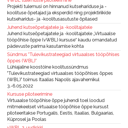
vWBL tulemuste piloteerimine
Projekti tulemusi on hinnanud kutsehariduse ja -
koolituse õpetajad ja eksperdid ning projektiriikide
kutseharidus- ja -koolitusasutuste õpilased
Juhend kutseõpetajatele ja -koolitajatele
Juhend kutseõpetajatele ja -koolitajatele „Virtuaalse
tööpõhise õppe (vWBL) kursuse“ kaudu omandatud
pädevuste parima kasutamise kohta
Sündmus "Tulevikustrateegiad virtuaalses tööpõhises
õppes (WBL)"
Lühiajaline koostöine koolitussündmus
"Tulevikustrateegiad virtuaalses tööpõhises õppes
(WBL)" toimus Itaalias Napolis ajavahemikul
3.-6.05.2022
Kursuse piloteerimine
Virtuaalse tööpõhise õppe juhendi toel loodud
mitmekeelset virtuaalse tööpõhise õppe kursust
piloteeritakse Portugalis, Eestis, Itaalias, Bulgaarias,
Küprosel ja Poolas
vWBL 3. uudiskiri