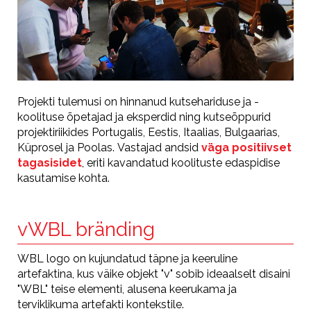
Projekti tulemusi on hinnanud kutsehariduse ja -
koolituse õpetajad ja eksperdid ning kutseõppurid
projektiriikides Portugalis, Eestis, Itaalias, Bulgaarias,
Küprosel ja Poolas. Vastajad andsid
väga positiivset
tagasisidet
, eriti kavandatud koolituste edaspidise
kasutamise kohta.
vWBL bränding
WBL logo on kujundatud täpne ja keeruline
artefaktina, kus väike objekt "v" sobib ideaalselt disaini
"WBL" teise elementi, alusena keerukama ja
terviklikuma artefakti kontekstile.