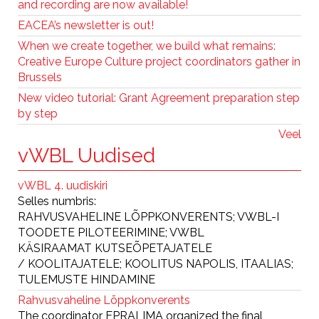
and recording are now available!
EACEA’s newsletter is out!
When we create together, we build what remains:
Creative Europe Culture project coordinators gather in
Brussels
New video tutorial: Grant Agreement preparation step
by step
Veel
vWBL Uudised
vWBL 4. uudiskiri
Selles numbris:
RAHVUSVAHELINE LÕPPKONVERENTS; VWBL-I
TOODETE PILOTEERIMINE; VWBL
KÄSIRAAMAT KUTSEÕPETAJATELE
/ KOOLITAJATELE; KOOLITUS NAPOLIS, ITAALIAS;
TULEMUSTE HINDAMINE
Rahvusvaheline Lõppkonverents
The coordinator EPRALIMA organized the final