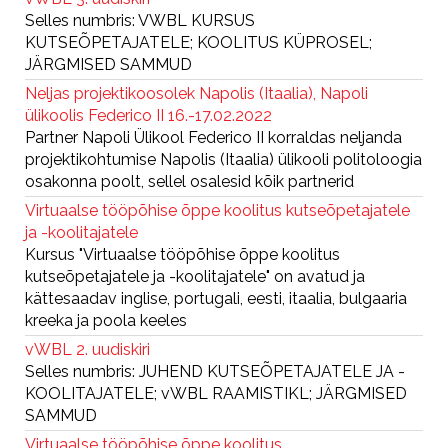
Selles numbris: VWBL KURSUS
KUTSEÕPETAJATELE; KOOLITUS KÜPROSEL;
JÄRGMISED SAMMUD
Neljas projektikoosolek Napolis (Itaalia), Napoli
ülikoolis Federico II 16.-17.02.2022
Partner Napoli Ülikool Federico II korraldas neljanda
projektikohtumise Napolis (Itaalia) ülikooli politoloogia
osakonna poolt, sellel osalesid kõik partnerid
Virtuaalse tööpõhise õppe koolitus kutseõpetajatele
ja -koolitajatele
Kursus "Virtuaalse tööpõhise õppe koolitus
kutseõpetajatele ja -koolitajatele" on avatud ja
kättesaadav inglise, portugali, eesti, itaalia, bulgaaria
kreeka ja poola keeles
vWBL 2. uudiskiri
Selles numbris: JUHEND KUTSEÕPETAJATELE JA -
KOOLITAJATELE; vWBL RAAMISTIKL; JÄRGMISED
SAMMUD
Virtuaalse tööpõhise õppe koolitus