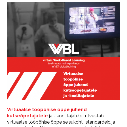
Virtuaalse tööpõhise õppe juhend
kutseõpetajatele
ja - koolitajatele tutvustab
virtuaalse tööpõhise õppe seisukohti, standardeid ja