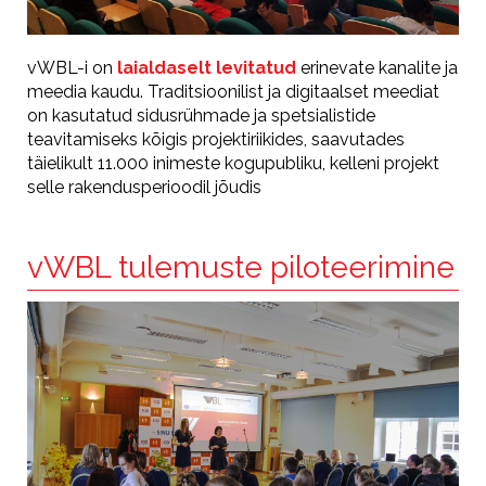
vWBL-i on
laialdaselt levitatud
erinevate kanalite ja
meedia kaudu. Traditsioonilist ja digitaalset meediat
on kasutatud sidusrühmade ja spetsialistide
teavitamiseks kõigis projektiriikides, saavutades
täielikult 11.000 inimeste kogupubliku, kelleni projekt
selle rakendusperioodil jõudis
vWBL tulemuste piloteerimine