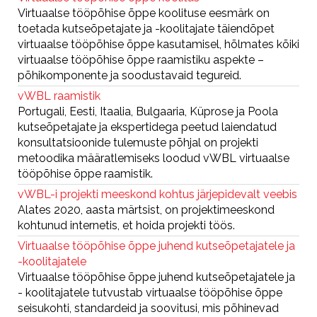
Virtuaalse tööpõhise õppe koolituse eesmärk on
toetada kutseõpetajate ja -koolitajate täiendõpet
virtuaalse tööpõhise õppe kasutamisel, hõlmates kõiki
virtuaalse tööpõhise õppe raamistiku aspekte –
põhikomponente ja soodustavaid tegureid.
vWBL raamistik
Portugali, Eesti, Itaalia, Bulgaaria, Küprose ja Poola
kutseõpetajate ja ekspertidega peetud laiendatud
konsultatsioonide tulemuste põhjal on projekti
metoodika määratlemiseks loodud vWBL virtuaalse
tööpõhise õppe raamistik.
vWBL-i projekti meeskond kohtus järjepidevalt veebis
Alates 2020, aasta märtsist, on projektimeeskond
kohtunud internetis, et hoida projekti töös.
Virtuaalse tööpõhise õppe juhend kutseõpetajatele ja
-koolitajatele
Virtuaalse tööpõhise õppe juhend kutseõpetajatele ja
- koolitajatele tutvustab virtuaalse tööpõhise õppe
seisukohti, standardeid ja soovitusi, mis põhinevad