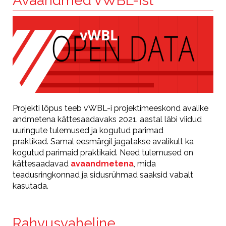
Avaandmed vWBL-ist
Projekti lõpus teeb vWBL-i projektimeeskond avalike
andmetena kättesaadavaks 2021. aastal läbi viidud
uuringute tulemused ja kogutud parimad
praktikad. Samal eesmärgil jagatakse avalikult ka
kogutud parimaid praktikaid. Need tulemused on
kättesaadavad
avaandmetena
, mida
teadusringkonnad ja sidusrühmad saaksid vabalt
kasutada.
Rahvusvaheline