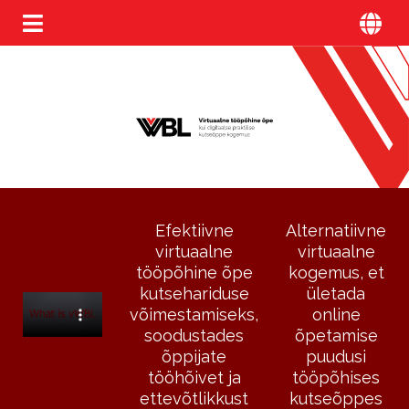
Efektiivne
Alternatiivne
virtuaalne
virtuaalne
tööpõhine õpe
kogemus, et
kutsehariduse
ületada
võimestamiseks,
online
soodustades
õpetamise
õppijate
puudusi
tööhõivet ja
tööpõhises
ettevõtlikkust
kutseõppes