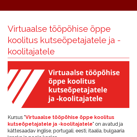
Virtuaalse tööpõhise õppe
koolitus kutseõpetajatele ja -
koolitajatele
Kursus "
Virtuaalse tööpõhise õppe koolitus
kutseõpetajatele ja -koolitajatele
" on avatud ja
kättesaadav inglise, portugali, eesti, itaalia, bulgaaria