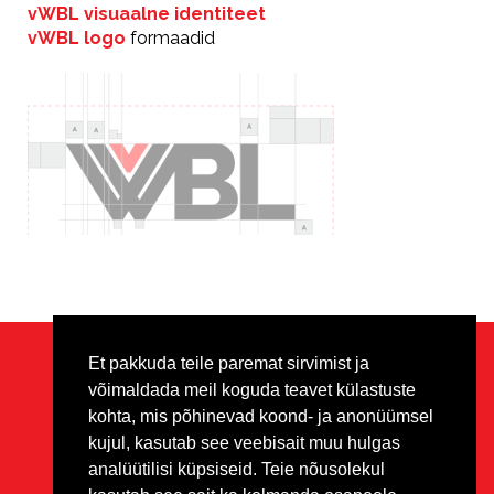
vWBL visuaalne identiteet
vWBL logo
formaadid
Et pakkuda teile paremat sirvimist ja
võimaldada meil koguda teavet külastuste
Privaatsus
Disclaimer
Footer
kohta, mis põhinevad koond- ja anonüümsel
kujul, kasutab see veebisait muu hulgas
Kõik materjalid on kaitstud
analüütilisi küpsiseid. Teie nõusolekul
Creative Commons CC BY-NC-