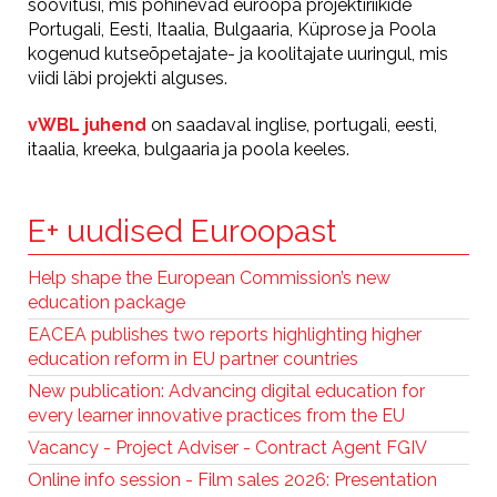
soovitusi, mis põhinevad euroopa projektiriikide
Portugali, Eesti, Itaalia, Bulgaaria, Küprose ja Poola
kogenud kutseõpetajate- ja koolitajate uuringul, mis
viidi läbi projekti alguses.
vWBL juhend
on saadaval inglise, portugali, eesti,
itaalia, kreeka, bulgaaria ja poola keeles.
E+ uudised Euroopast
Help shape the European Commission’s new
education package
EACEA publishes two reports highlighting higher
education reform in EU partner countries
New publication: Advancing digital education for
every learner innovative practices from the EU
Vacancy - Project Adviser - Contract Agent FGIV
Online info session - Film sales 2026: Presentation